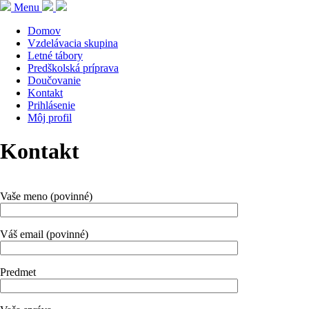
Menu
Domov
Vzdelávacia skupina
Letné tábory
Predškolská príprava
Doučovanie
Kontakt
Prihlásenie
Môj profil
Kontakt
Vaše meno (povinné)
Váš email (povinné)
Predmet