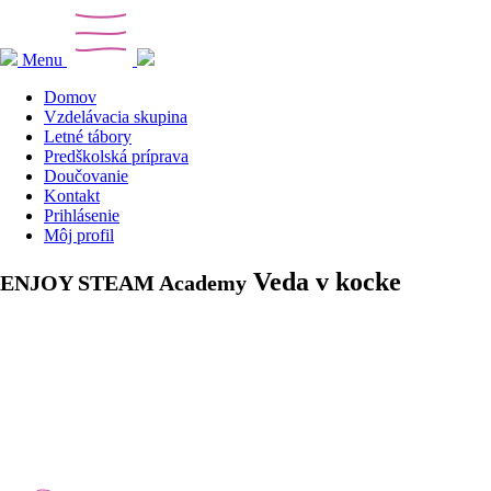
Menu
Domov
Vzdelávacia skupina
Letné tábory
Predškolská príprava
Doučovanie
Kontakt
Prihlásenie
Môj profil
Veda v kocke
ENJOY STEAM Academy