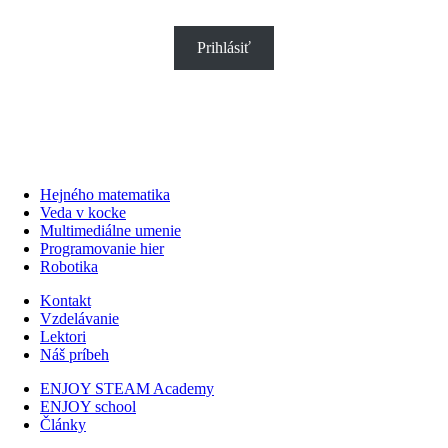
Prihlásiť
Hejného matematika
Veda v kocke
Multimediálne umenie
Programovanie hier
Robotika
Kontakt
Vzdelávanie
Lektori
Náš príbeh
ENJOY STEAM Academy
ENJOY school
Články