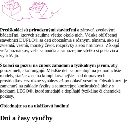
Predškoláci sú prirodzenými staviteľmi
a zároveň zvedavými
bádateľmi, ktorých zaujíma všetko okolo nich. Vďaka obľúbenej
stavebnici DUPLO® sa deti oboznámia s rôznymi témami, ako sú
zvieratá, vesmír, morský život, rozprávky alebo hrdinovia. Získajú
veľa poznatkov, veľa sa naučia a samozrejme všetko si postavia a
vyskúšajú.
Školáci sa pozrú na zúbok záhadám a fyzikálnym javom
, aby
porozumeli, ako fungujú. Mladšie deti sa orientujú na jednoduchšie
modely, staršie zase na komplikovanejšie – od dopravných
prostriedkov cez rôzne vynálezy až po oblasť vesmíru. Obsah kurzu je
zameraný na základy fyziky a samozrejme konštrukčné úlohy s
kockami LEGO®, ktoré striedajú a dopĺňajú fyzikálne či chemické
pokusy.
Objednajte sa na ukážkovú hodinu!
Dni a časy výučby