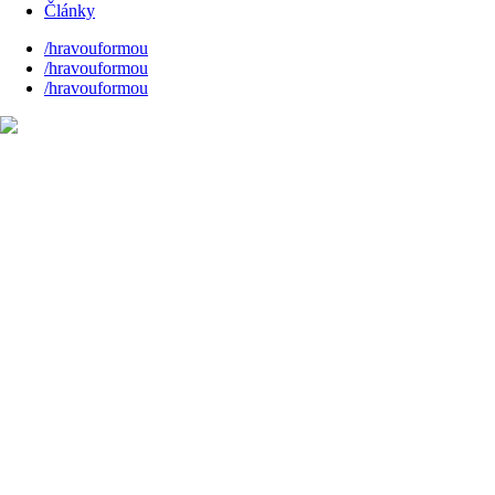
Články
/hravouformou
/hravouformou
/hravouformou