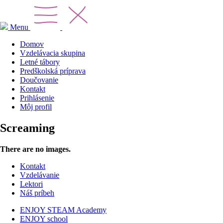
Menu
Domov
Vzdelávacia skupina
Letné tábory
Predškolská príprava
Doučovanie
Kontakt
Prihlásenie
Môj profil
Screaming
There are no images.
Kontakt
Vzdelávanie
Lektori
Náš príbeh
ENJOY STEAM Academy
ENJOY school