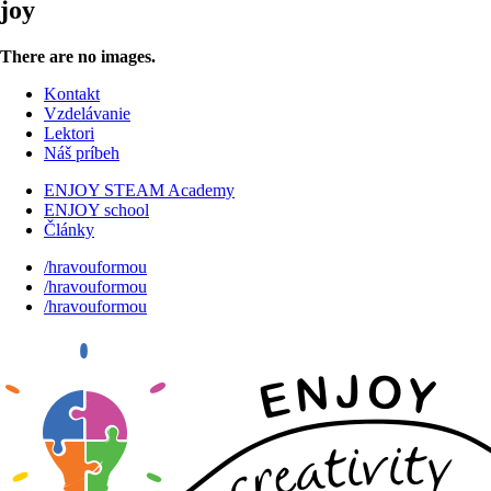
joy
There are no images.
Kontakt
Vzdelávanie
Lektori
Náš príbeh
ENJOY STEAM Academy
ENJOY school
Články
/hravouformou
/hravouformou
/hravouformou