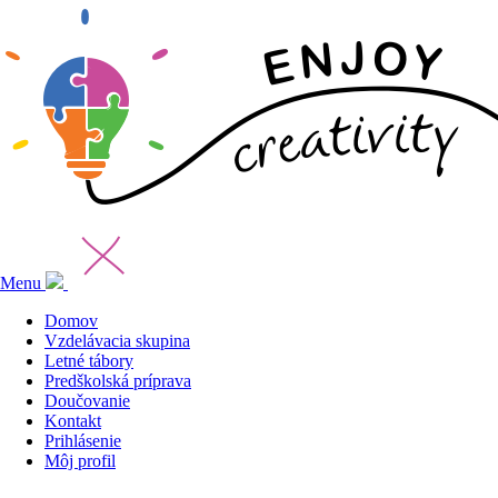
Menu
Domov
Vzdelávacia skupina
Letné tábory
Predškolská príprava
Doučovanie
Kontakt
Prihlásenie
Môj profil