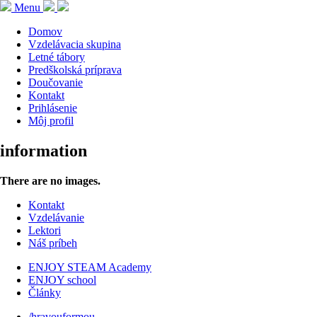
Menu
Domov
Vzdelávacia skupina
Letné tábory
Predškolská príprava
Doučovanie
Kontakt
Prihlásenie
Môj profil
information
There are no images.
Kontakt
Vzdelávanie
Lektori
Náš príbeh
ENJOY STEAM Academy
ENJOY school
Články
/hravouformou