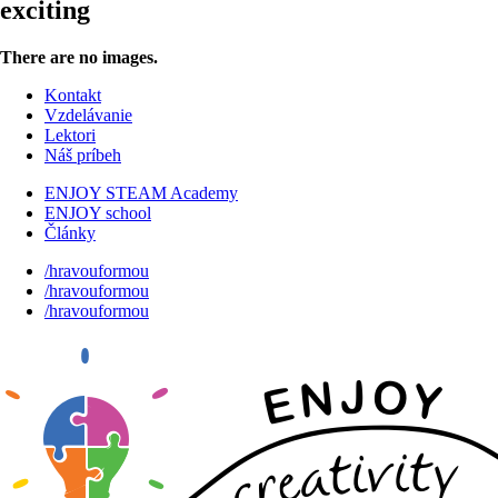
exciting
There are no images.
Kontakt
Vzdelávanie
Lektori
Náš príbeh
ENJOY STEAM Academy
ENJOY school
Články
/hravouformou
/hravouformou
/hravouformou