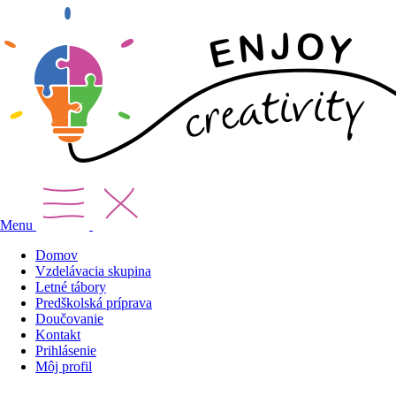
Menu
Domov
Vzdelávacia skupina
Letné tábory
Predškolská príprava
Doučovanie
Kontakt
Prihlásenie
Môj profil