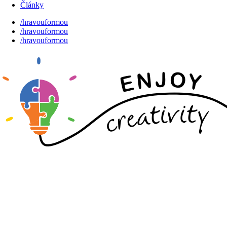
Články
/hravouformou
/hravouformou
/hravouformou