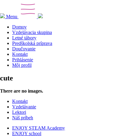
Menu
Domov
Vzdelávacia skupina
Letné tábory
Predškolská príprava
Doučovanie
Kontakt
Prihlásenie
Môj profil
cute
There are no images.
Kontakt
Vzdelávanie
Lektori
Náš príbeh
ENJOY STEAM Academy
ENJOY school