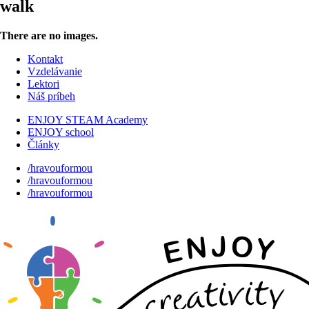
walk
There are no images.
Kontakt
Vzdelávanie
Lektori
Náš príbeh
ENJOY STEAM Academy
ENJOY school
Články
/hravouformou
/hravouformou
/hravouformou