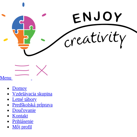
Menu
Domov
Vzdelávacia skupina
Letné tábory
Predškolská príprava
Doučovanie
Kontakt
Prihlásenie
Môj profil