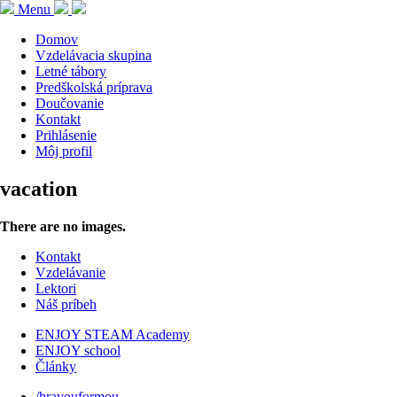
Menu
Domov
Vzdelávacia skupina
Letné tábory
Predškolská príprava
Doučovanie
Kontakt
Prihlásenie
Môj profil
vacation
There are no images.
Kontakt
Vzdelávanie
Lektori
Náš príbeh
ENJOY STEAM Academy
ENJOY school
Články
/hravouformou