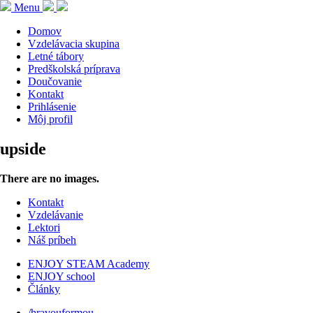
Menu
Domov
Vzdelávacia skupina
Letné tábory
Predškolská príprava
Doučovanie
Kontakt
Prihlásenie
Môj profil
upside
There are no images.
Kontakt
Vzdelávanie
Lektori
Náš príbeh
ENJOY STEAM Academy
ENJOY school
Články
/hravouformou