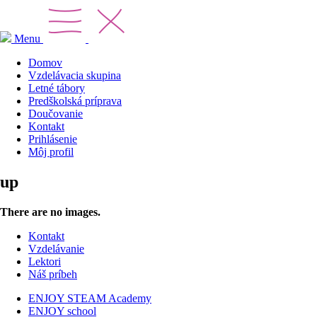
Menu
Domov
Vzdelávacia skupina
Letné tábory
Predškolská príprava
Doučovanie
Kontakt
Prihlásenie
Môj profil
up
There are no images.
Kontakt
Vzdelávanie
Lektori
Náš príbeh
ENJOY STEAM Academy
ENJOY school