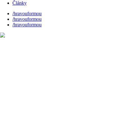
Články
/hravouformou
/hravouformou
/hravouformou