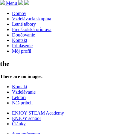
Menu
Domov
Vzdelávacia skupina
Letné tábory
Predškolská príprava
Doučovanie
Kontakt
Prihlásenie
Môj profil
the
There are no images.
Kontakt
Vzdelávanie
Lektori
Náš príbeh
ENJOY STEAM Academy
ENJOY school
Články
/hravouformou