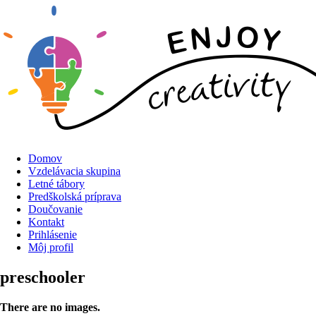
Domov
Vzdelávacia skupina
Letné tábory
Predškolská príprava
Doučovanie
Kontakt
Prihlásenie
Môj profil
preschooler
There are no images.