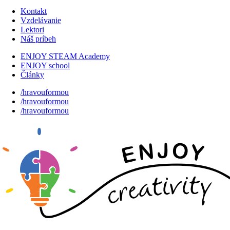
Kontakt
Vzdelávanie
Lektori
Náš príbeh
ENJOY STEAM Academy
ENJOY school
Články
/hravouformou
/hravouformou
/hravouformou