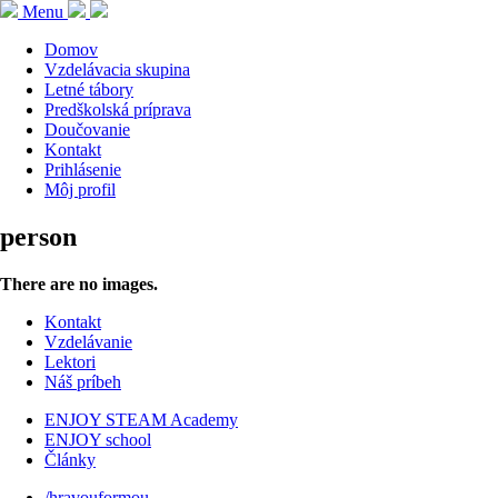
Menu
Domov
Vzdelávacia skupina
Letné tábory
Predškolská príprava
Doučovanie
Kontakt
Prihlásenie
Môj profil
person
There are no images.
Kontakt
Vzdelávanie
Lektori
Náš príbeh
ENJOY STEAM Academy
ENJOY school
Články
/hravouformou