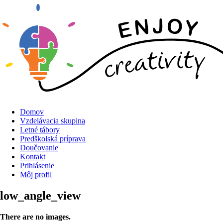
Domov
Vzdelávacia skupina
Letné tábory
Predškolská príprava
Doučovanie
Kontakt
Prihlásenie
Môj profil
low_angle_view
There are no images.