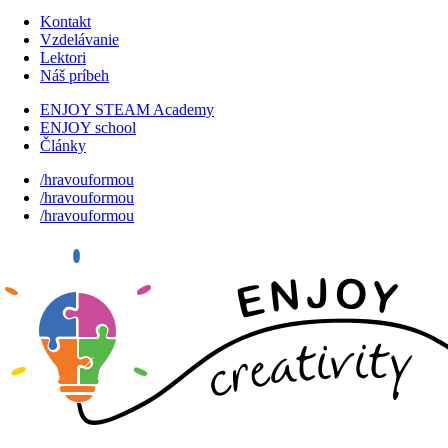
Kontakt
Vzdelávanie
Lektori
Náš príbeh
ENJOY STEAM Academy
ENJOY school
Články
/hravouformou
/hravouformou
/hravouformou