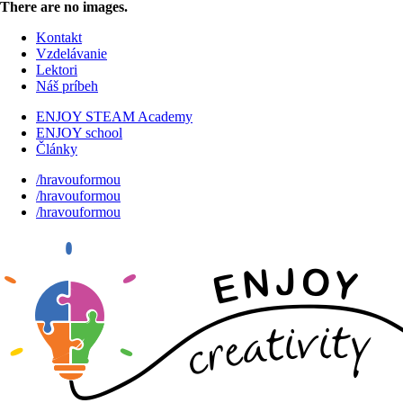
There are no images.
Kontakt
Vzdelávanie
Lektori
Náš príbeh
ENJOY STEAM Academy
ENJOY school
Články
/hravouformou
/hravouformou
/hravouformou