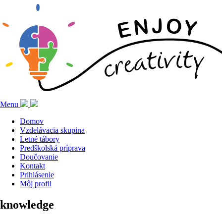
Menu
Domov
Vzdelávacia skupina
Letné tábory
Predškolská príprava
Doučovanie
Kontakt
Prihlásenie
Môj profil
knowledge