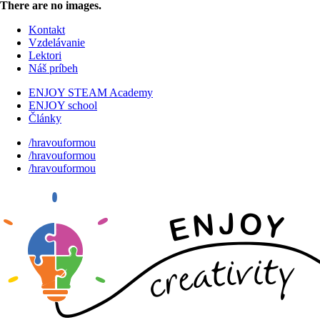
There are no images.
Kontakt
Vzdelávanie
Lektori
Náš príbeh
ENJOY STEAM Academy
ENJOY school
Články
/hravouformou
/hravouformou
/hravouformou