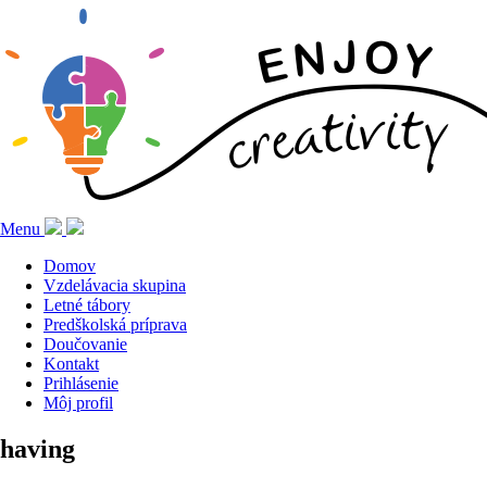
Menu
Domov
Vzdelávacia skupina
Letné tábory
Predškolská príprava
Doučovanie
Kontakt
Prihlásenie
Môj profil
having