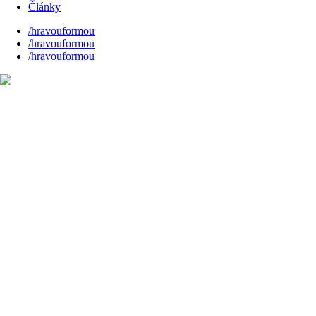
Články
/hravouformou
/hravouformou
/hravouformou