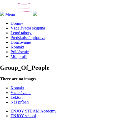
Menu
Domov
Vzdelávacia skupina
Letné tábory
Predškolská príprava
Doučovanie
Kontakt
Prihlásenie
Môj profil
Group_Of_People
There are no images.
Kontakt
Vzdelávanie
Lektori
Náš príbeh
ENJOY STEAM Academy
ENJOY school