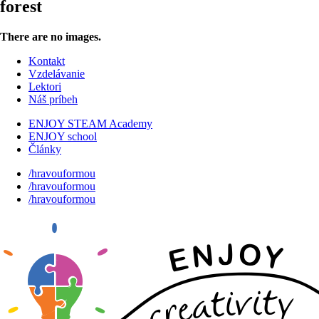
forest
There are no images.
Kontakt
Vzdelávanie
Lektori
Náš príbeh
ENJOY STEAM Academy
ENJOY school
Články
/hravouformou
/hravouformou
/hravouformou