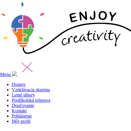
Menu
Domov
Vzdelávacia skupina
Letné tábory
Predškolská príprava
Doučovanie
Kontakt
Prihlásenie
Môj profil