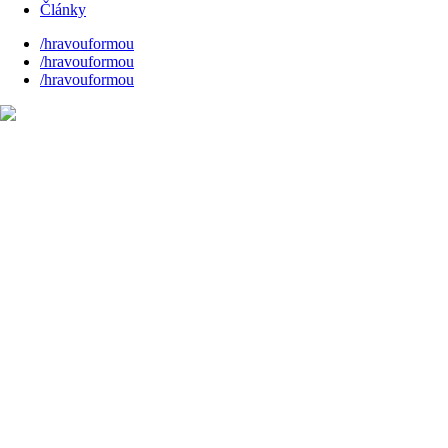
Články
/hravouformou
/hravouformou
/hravouformou