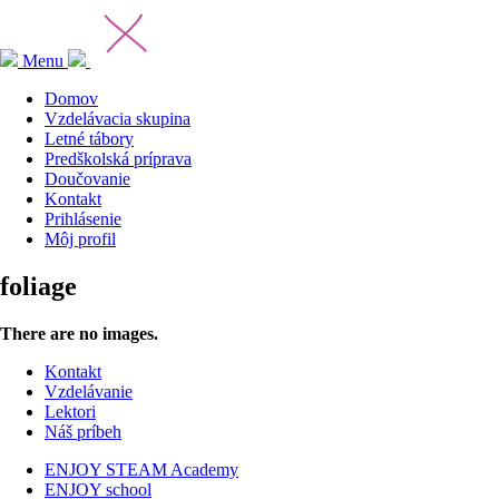
Menu
Domov
Vzdelávacia skupina
Letné tábory
Predškolská príprava
Doučovanie
Kontakt
Prihlásenie
Môj profil
foliage
There are no images.
Kontakt
Vzdelávanie
Lektori
Náš príbeh
ENJOY STEAM Academy
ENJOY school