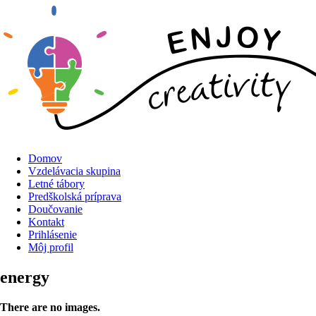
Domov
Vzdelávacia skupina
Letné tábory
Predškolská príprava
Doučovanie
Kontakt
Prihlásenie
Môj profil
energy
There are no images.