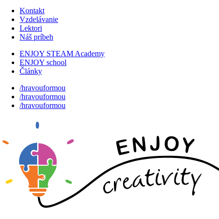
Kontakt
Vzdelávanie
Lektori
Náš príbeh
ENJOY STEAM Academy
ENJOY school
Články
/hravouformou
/hravouformou
/hravouformou