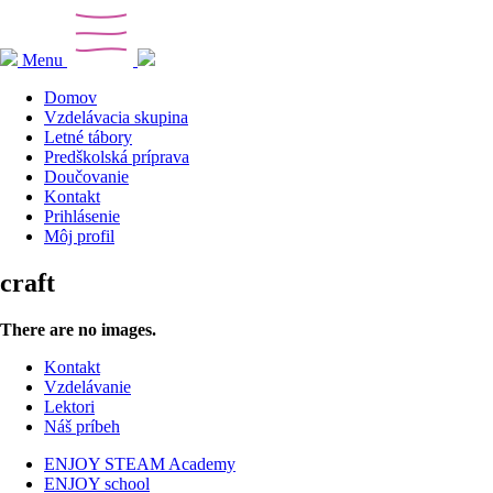
Menu
Domov
Vzdelávacia skupina
Letné tábory
Predškolská príprava
Doučovanie
Kontakt
Prihlásenie
Môj profil
craft
There are no images.
Kontakt
Vzdelávanie
Lektori
Náš príbeh
ENJOY STEAM Academy
ENJOY school