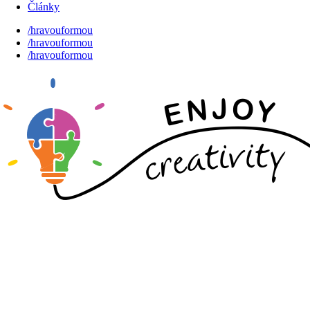
Články
/hravouformou
/hravouformou
/hravouformou