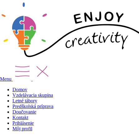
Menu
Domov
Vzdelávacia skupina
Letné tábory
Predškolská príprava
Doučovanie
Kontakt
Prihlásenie
Môj profil