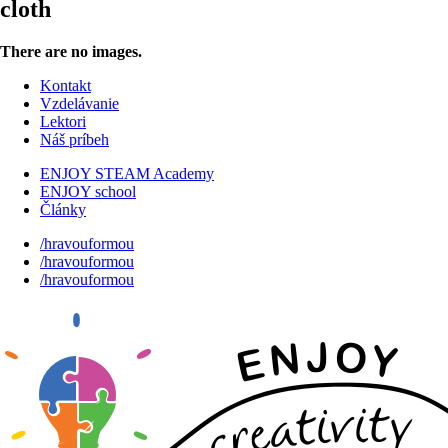
cloth
There are no images.
Kontakt
Vzdelávanie
Lektori
Náš príbeh
ENJOY STEAM Academy
ENJOY school
Články
/hravouformou
/hravouformou
/hravouformou