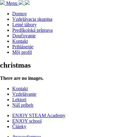
Menu
Domov
Vzdelávacia skupina
Letné tábory
Predškolská príprava
Doučovanie
Kontakt
Prihlásenie
Môj profil
christmas
There are no images.
Kontakt
Vzdelávanie
Lektori
Náš príbeh
ENJOY STEAM Academy
ENJOY school
Články
/hravouformou