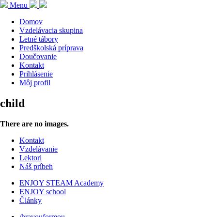
Menu
Domov
Vzdelávacia skupina
Letné tábory
Predškolská príprava
Doučovanie
Kontakt
Prihlásenie
Môj profil
child
There are no images.
Kontakt
Vzdelávanie
Lektori
Náš príbeh
ENJOY STEAM Academy
ENJOY school
Články
/hravouformou