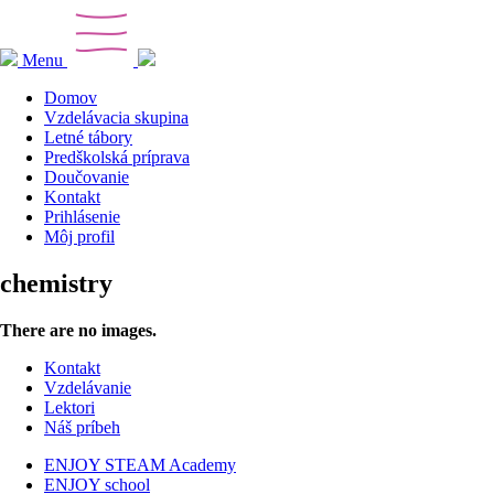
Menu
Domov
Vzdelávacia skupina
Letné tábory
Predškolská príprava
Doučovanie
Kontakt
Prihlásenie
Môj profil
chemistry
There are no images.
Kontakt
Vzdelávanie
Lektori
Náš príbeh
ENJOY STEAM Academy
ENJOY school