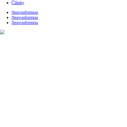
Články
/hravouformou
/hravouformou
/hravouformou