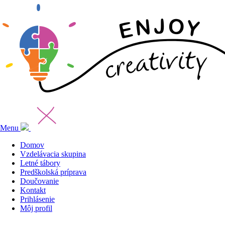
Menu
Domov
Vzdelávacia skupina
Letné tábory
Predškolská príprava
Doučovanie
Kontakt
Prihlásenie
Môj profil