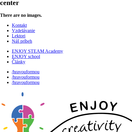
center
There are no images.
Kontakt
Vzdelávanie
Lektori
Náš príbeh
ENJOY STEAM Academy
ENJOY school
Články
/hravouformou
/hravouformou
/hravouformou