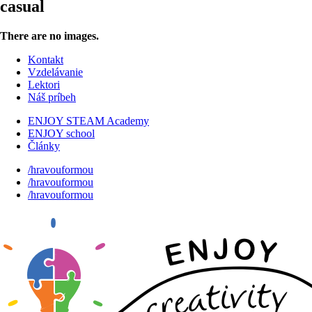
casual
There are no images.
Kontakt
Vzdelávanie
Lektori
Náš príbeh
ENJOY STEAM Academy
ENJOY school
Články
/hravouformou
/hravouformou
/hravouformou