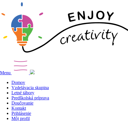
Menu
Domov
Vzdelávacia skupina
Letné tábory
Predškolská príprava
Doučovanie
Kontakt
Prihlásenie
Môj profil