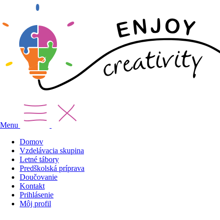
Menu
Domov
Vzdelávacia skupina
Letné tábory
Predškolská príprava
Doučovanie
Kontakt
Prihlásenie
Môj profil