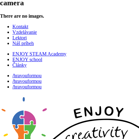
camera
There are no images.
Kontakt
Vzdelávanie
Lektori
Náš príbeh
ENJOY STEAM Academy
ENJOY school
Články
/hravouformou
/hravouformou
/hravouformou