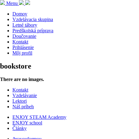
Menu
Domov
Vzdelávacia skupina
Letné tábory
Predškolská príprava
Doučovanie
Kontakt
Prihlásenie
Môj profil
bookstore
There are no images.
Kontakt
Vzdelávanie
Lektori
Náš príbeh
ENJOY STEAM Academy
ENJOY school
Články
/hravouformou