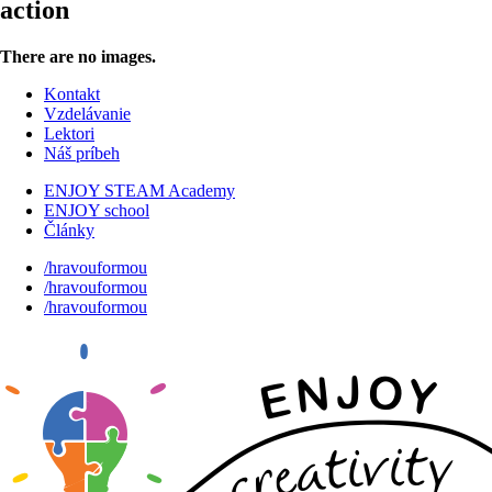
action
There are no images.
Kontakt
Vzdelávanie
Lektori
Náš príbeh
ENJOY STEAM Academy
ENJOY school
Články
/hravouformou
/hravouformou
/hravouformou