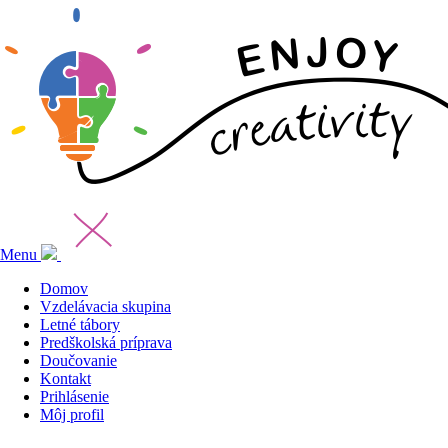
Menu
Domov
Vzdelávacia skupina
Letné tábory
Predškolská príprava
Doučovanie
Kontakt
Prihlásenie
Môj profil