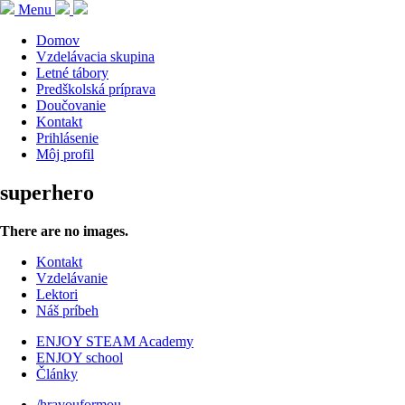
Menu
Domov
Vzdelávacia skupina
Letné tábory
Predškolská príprava
Doučovanie
Kontakt
Prihlásenie
Môj profil
superhero
There are no images.
Kontakt
Vzdelávanie
Lektori
Náš príbeh
ENJOY STEAM Academy
ENJOY school
Články
/hravouformou