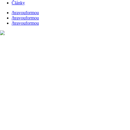
Články
/hravouformou
/hravouformou
/hravouformou