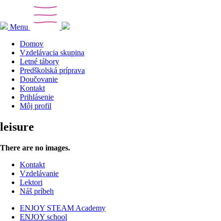
Menu
Domov
Vzdelávacia skupina
Letné tábory
Predškolská príprava
Doučovanie
Kontakt
Prihlásenie
Môj profil
leisure
There are no images.
Kontakt
Vzdelávanie
Lektori
Náš príbeh
ENJOY STEAM Academy
ENJOY school