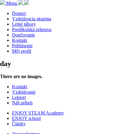
Menu
Domov
Vzdelávacia skupina
Letné tábory
Predškolská príprava
Doučovanie
Kontakt
Prihlásenie
Môj profil
day
There are no images.
Kontakt
Vzdelávanie
Lektori
Náš príbeh
ENJOY STEAM Academy
ENJOY school
Články
/hravouformou