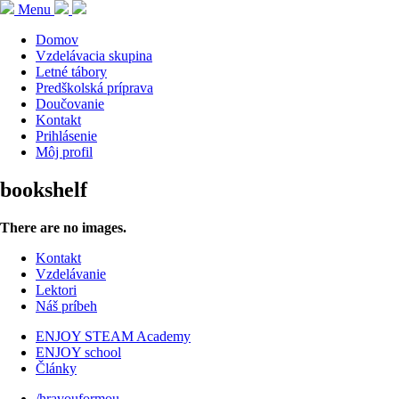
Menu
Domov
Vzdelávacia skupina
Letné tábory
Predškolská príprava
Doučovanie
Kontakt
Prihlásenie
Môj profil
bookshelf
There are no images.
Kontakt
Vzdelávanie
Lektori
Náš príbeh
ENJOY STEAM Academy
ENJOY school
Články
/hravouformou